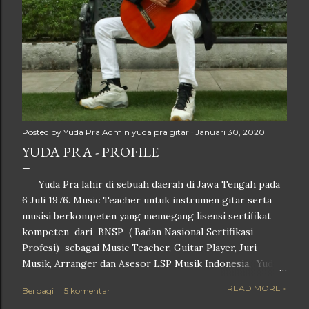
Posted by Yuda Pra
Admin yuda pra gitar
Januari 30, 2020
YUDA PRA - PROFILE
Yuda Pra lahir di sebuah daerah di Jawa Tengah pada
6 Juli 1976. Music Teacher untuk instrumen gitar serta
musisi berkompeten yang memegang lisensi sertifikat
kompeten dari BNSP ( Badan Nasional Sertifikasi
Profesi) sebagai Music Teacher, Guitar Player, Juri
Musik, Arranger dan Asesor LSP Musik Indonesia, Yuda
Pra menyelesaikan pendidikan S1 nya di Fakultas Teknik
READ MORE »
Berbagi
5 komentar
sebuah Universitas swasta di Kota Semarang,