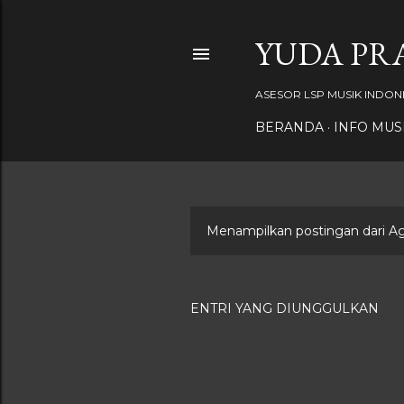
YUDA PR
ASESOR LSP MUSIK INDONE
BERANDA
INFO MUS
Menampilkan postingan dari Ag
P
o
s
ENTRI YANG DIUNGGULKAN
t
i