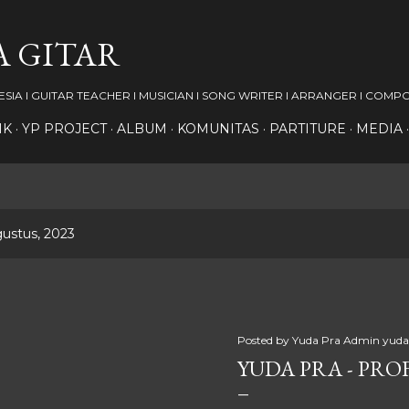
Langsung ke konten utama
A GITAR
SIA I GUITAR TEACHER I MUSICIAN I SONG WRITER I ARRANGER I COMP
IK
YP PROJECT
ALBUM
KOMUNITAS
PARTITURE
MEDIA
ustus, 2023
Posted by Yuda Pra
Admin yuda 
YUDA PRA - PRO