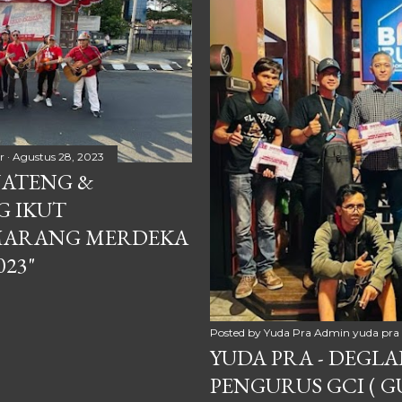
MI ( Lembaga Sertifikasi
bawah Lisensi BNSP (Bada
r
Agustus 28, 2023
 JATENG &
 IKUT
MARANG MERDEKA
023"
Posted by Yuda Pra
Admin yuda pra 
YUDA PRA - DEGL
PENGURUS GCI ( 