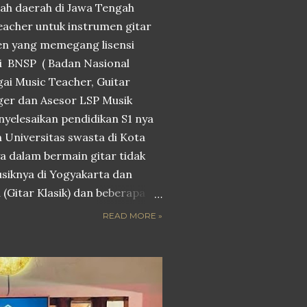
ah daerah di Jawa Tengah
Teacher untuk instrumen gitar
en yang memegang lisensi
ri BNSP ( Badan Nasional
agai Music Teacher, Guitar
nger dan Asesor LSP Musik
yelesaikan pendidikan S1 nya
h Universitas swasta di Kota
 dalam bermain gitar tidak
usiknya di Yogyakarta dan
(Gitar Klasik) dan beberapa
gitar, karirnya didedikasikan
READ MORE »
dan entertainment. Menjadi
a pendidikan musik serta
gitar di beberapa sekolah
i maupun swasta dan privat
m penguji atau Asesor di LSP