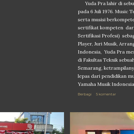
Yuda Pra lahir di sebu
pada 6 Juli 1976. Music 
serta musisi berkompet
sertifikat kompeten da
Sertifikasi Profesi) seb
Player, Juri Musik, Arra
Indonesia, Yuda Pra men
di Fakultas Teknik sebua
Semarang, ketrampilanya
lepas dari pendidikan m
Yamaha Musik Indonesia 
mentor untuk instrumen 
Berbagi
5 komentar
untuk dunia pendidikan 
staf pengajar di lembag
mentor untuk instrumen 
SMP, SMA dan SMK neger
class serta menjadi tea