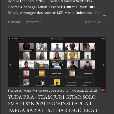
kompeten dari BNSP ( Badan Nasional Sertifikasi
Profesi) sebagai Music Teacher, Guitar Player, Juri
Musik, Arranger dan Asesor LSP Musik Indonesia, Yuda
Pra menyelesaikan pendidikan S1 nya di Fakultas Teknik
Berbagi
5 komentar
READ MORE »
sebuah Universitas swasta di Kota Semarang,
ketrampilanya dalam bermain gitar tidak lepas dari
pendidikan musiknya di Yogyakarta dan Yamaha Musik
Indonesia (Gitar Klasik) dan beberapa mentor untuk
instrumen gitar, karirnya didedikasikan untuk dunia
pendidikan dan entertainment. Menjadi staf pengajar di
lembaga pendidikan musik serta mentor untuk instrumen
gitar di beberapa sekolah SMP, SMA dan SMK negeri
maupun swasta dan privat class serta menjadi team
penguji atau Asesor di LSP MI ( Lembaga Sertifikasi
Profesi Musik Indonesia) di bawah Lisensi BNSP (Bada...
Posted by Yuda Pra
Admin yuda pra gitar
Agustus 22, 2021
YUDA PRA - TEAM JURI GITAR SOLO
SMA FLS2N 2021 PROVINSI PAPUA I
PAPUA BARAT I SULBAR I SULTENG I