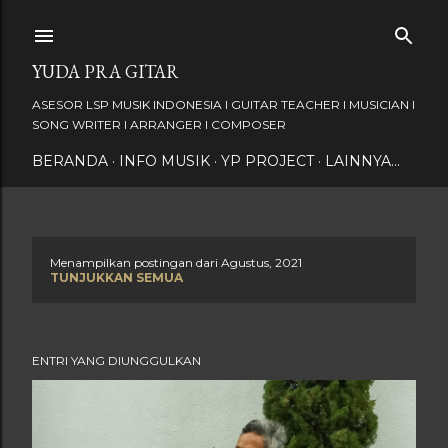
Langsung ke konten utama
YUDA PRA GITAR
ASESOR LSP MUSIK INDONESIA I GUITAR TEACHER I MUSICIAN I
SONG WRITER I ARRANGER I COMPOSER
BERANDA
INFO MUSIK
YP PROJECT
LAINNYA…
Menampilkan postingan dari Agustus, 2021
P
TUNJUKKAN SEMUA
o
s
ENTRI YANG DIUNGGULKAN
t
i