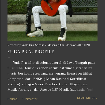
Posted by Yuda Pra
Admin yuda pra gitar
Januari 30, 2020
YUDA PRA - PROFILE
Yuda Pra lahir di sebuah daerah di Jawa Tengah pada
6 Juli 1976. Music Teacher untuk instrumen gitar serta
musisi berkompeten yang memegang lisensi sertifikat
kompeten dari BNSP ( Badan Nasional Sertifikasi
Profesi) sebagai Music Teacher, Guitar Player, Juri
Musik, Arranger dan Asesor LSP Musik Indonesia, Yuda
Pra menyelesaikan pendidikan S1 nya di Fakultas Teknik
READ MORE »
Berbagi
5 komentar
sebuah Universitas swasta di Kota Semarang,