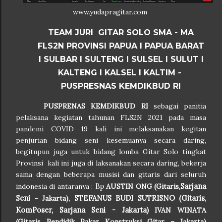
www.yudapragitar.com
TEAM JURI GITAR SOLO SMA - MA
FLS2N PROVINSI
PAPUA I PAPUA BARAT
I SULBAR I SULTENG I SULSEL I SULUT I
KALTENG I KALSEL I KALTIM -
PUSPRESNAS KEMDIKBUD RI
PUSPRENAS KEMDIKBUD RI
sebagai panitia
pelaksana kegiatan tahunan FLS2N 2021 pada masa
pandemi COVID 19 kali ini melaksanakan kegitan
penjurian bidang seni kesemuanya secara daring,
begitupun juga untuk bidang lomba Gitar Solo tingkat
Provinsi kali ini juga di laksanakan secara daring, bekerja
sama dengan beberapa musisi dan gitaris dari seluruh
Bp
Sarjana
indonesia di antaranya :
AUSTIN ONG (Gitaris,
Seni
STEFANUS BUDI SUTRISNO (
Gitaris,
- Jakarta),
KomPoser, Sarjana Seni - Jakarta)
IVAN WINATA
(Gitaris Pendidik Pakar Konstruksi Gitar – Jakarta)