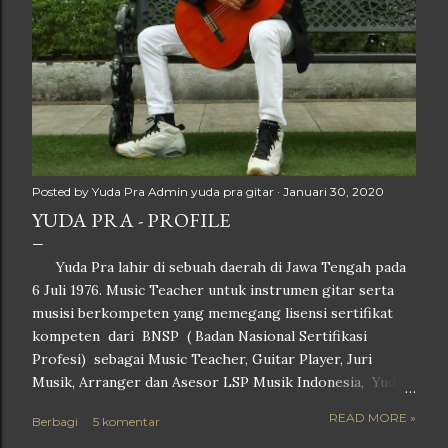
Posted by Yuda Pra
Admin yuda pra gitar
Januari 30, 2020
YUDA PRA - PROFILE
Yuda Pra lahir di sebuah daerah di Jawa Tengah pada
6 Juli 1976. Music Teacher untuk instrumen gitar serta
musisi berkompeten yang memegang lisensi sertifikat
kompeten dari BNSP ( Badan Nasional Sertifikasi
Profesi) sebagai Music Teacher, Guitar Player, Juri
Musik, Arranger dan Asesor LSP Musik Indonesia, Yuda
Pra menyelesaikan pendidikan S1 nya di Fakultas Teknik
READ MORE »
Berbagi
5 komentar
sebuah Universitas swasta di Kota Semarang,