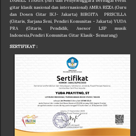
DANIEL TJAHJA (Juri dan Penyelenggara berbagai event
gitar klasik nasional dan internasional) AMRA REZA (Guru
dan Dosen Gitar IKJ- Jakarta) BIRGITA PRISCILLA
(Gitaris, Sarjana Seni, Pendiri Komunitas - Jakarta) YUDA
PRA (Gitaris, Pendidik, Asesor LSP musik
Indonesia,Pendiri Komunitas Gitar Klasik- Semarang)
agram
SERTIFIKAT :
 orkestra
 bersama
PCMS
a Pra
(@yu_da_pra) pada
4 Nov 2018 jam 2:29 PST