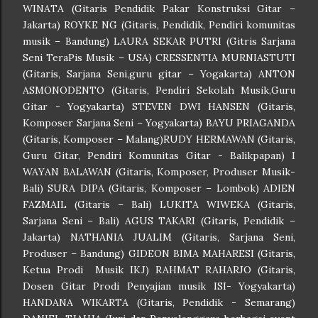
WINATA (Gitaris Pendidik Pakar Konstruksi Gitar –
Jakarta) ROYKE NG (Gitaris, Pendidik, Pendiri komunitas
musik – Bandung) LAURA SEKAR PUTRI (Gitris Sarjana
Seni TeraPis Musik – USA) CRESSENTIA MURNIASTUTI
(Gitaris, Sarjana Seni,guru gitar – Yogakarta) ANTON
ASMONODENTO (Gitaris, Pendiri Sekolah Musik,Guru
Gitar - Yogyakarta) STEVEN DWI HANSEN (Gitaris,
Komposer Sarjana Seni – Yogyakarta) BAYU PRIAGANDA
(Gitaris, Komposer – Malang)RUDY HERMAWAN (Gitaris,
Guru Gitar, Pendiri Komunitas Gitar - Balikpapan) I
WAYAN BALAWAN (Gitaris, Komposer, Produser Musik-
Bali) SURA DIPA (Gitaris, Komposer – Lombok) ADIEN
FAZMAIL (Gitaris – Bali)
LUKITA WIWEKA (
Gitaris,
Sarjana Seni – Bali) AGUS TAKARI (Gitaris, Pendidik –
Jakarta) NATHANIA JUALIM (Gitaris, Sarjana Seni,
Produser – Bandung) GIDEON BIMA MAHARESI (Gitaris,
Ketua Prodi Musik IKJ) RAHMAT RAHARJO (Gitaris,
Dosen Gitar Prodi Penyajian musik ISI- Yogyakarta)
HANDANA WIKARTA (Gitaris, Pendidik - Semarang)