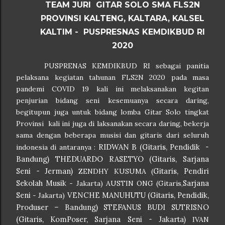
TEAM JURI GITAR SOLO SMA FLS2N
PROVINSI KALTENG, KALTARA, KALSEL
KALTIM - PUSPRESNAS KEMDIKBUD RI
2020
PUSPRENAS KEMDIKBUD RI sebagai panitia
pelaksana kegiatan tahunan FLS2N 2020 pada masa
pandemi COVID 19 kali ini melaksanakan kegitan
penjurian bidang seni kesemuanya secara daring,
begitupun juga untuk bidang lomba Gitar Solo tingkat
Provinsi kali ini juga di laksanakan secara daring, bekerja
sama dengan beberapa musisi dan gitaris dari seluruh
RIDWAN B (Gitaris,
Pendidik
-
indonesia di antaranya :
Bandung)
THEDUARDO RASETYO (Gitaris,
Sarjana
Seni
- Jerman)
Gitaris, Pendiri
ZENDHY KUSUMA (
Sekolah Musik
Sarjana
- Jakarta) AUSTIN ONG (Gitaris,
Seni
VENCHE MANUHUTU (
Gitaris, Pendidik,
- Jakarta)
Produser – Bandung
)
STEFANUS BUDI SUTRISNO
(
Gitaris, KomPoser, Sarjana Seni - Jakarta)
IVAN