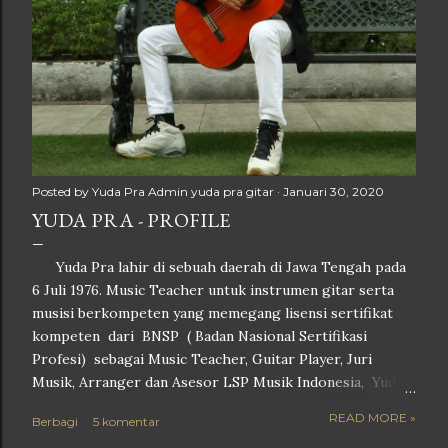
Posted by Yuda Pra
Admin yuda pra gitar
Januari 30, 2020
YUDA PRA - PROFILE
Yuda Pra lahir di sebuah daerah di Jawa Tengah pada
6 Juli 1976. Music Teacher untuk instrumen gitar serta
musisi berkompeten yang memegang lisensi sertifikat
kompeten dari BNSP ( Badan Nasional Sertifikasi
Profesi) sebagai Music Teacher, Guitar Player, Juri
Musik, Arranger dan Asesor LSP Musik Indonesia, Yuda
Pra menyelesaikan pendidikan S1 nya di Fakultas Teknik
READ MORE »
Berbagi
5 komentar
sebuah Universitas swasta di Kota Semarang,