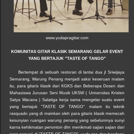
www.yudapragitar.com
KOMUNITAS GITAR KLASIK SEMARANG GELAR EVENT
YANG BERTAJUK "TASTE OF TANGO"
Bertempat di sebuah restoran di lantai dua jl Sriwijaya
Semarang, Warung Penang menjadi saksi keseruan malam
itu, para gitaris klasik dari KGKS dan Beberapa Dosen dan
Mahasiswa Jurusan Seni Musik UKSW ( Universitas Kristen
Satya Wacana ) Salatiga kerja sama mengelar suatu event
yang bertajuk
"TASTE OF TANGO". malam itu teknik
rasquado yang di mainkan oleh para gitaris klasik memecah
kesunyian ruangan
warung penang
yang sebelumnya sunyi
karna kehikmatan penonton dlm menikmati sajian sajian dari
para penyaji di
"TASTE OF TANGO". yuda pra dan handana