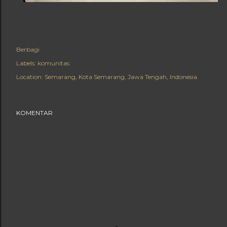
Berbagi
Labels:
komunitas
agram
Location:
Semarang, Kota Semarang, Jawa Tengah, Indonesia
KOMENTAR
 orkestra
 bersama
PCMS
a Pra
(@yu_da_pra) pada
4 Nov 2018 jam 2:29 PST