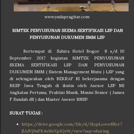
www.yudapragitar.com
BIMTEK PENYUSUNAN SKEMA SERTIFIKASI LSP DAN
PENYUSUNAN DUKUMEN SMM LSP
Bertempat di Sahira Hotel Bogor 8 s/d 10
September 2017 kegiatan
BIMTEK PENYUSUNAN
SKEMA SERTIFIKASI LSP DAN PENYUSUNAN
DUKUMEN SMM ( Sistem Management Mutu ) LSP
yang
di selengarakan oleh BEKRAF RI bekerjasama dengan
BKSP Jawa Tengah di ikutin oleh Asesor LSP MI
Angkatan Pertama, Praktisi Musik, Musisi Senior ( James
F Sundah dll ) dan Master Asesor BNSP.
SURAT TUGAS :
https://drive.google.com/file/d/1kypLoww8Rcr7
ZAdVj9nFK4x16rXp1QxW/view?usp=sharing