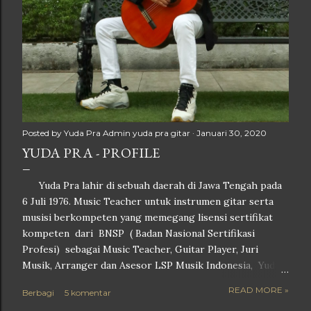
Posted by Yuda Pra
Admin yuda pra gitar
Januari 30, 2020
YUDA PRA - PROFILE
Yuda Pra lahir di sebuah daerah di Jawa Tengah pada
6 Juli 1976. Music Teacher untuk instrumen gitar serta
musisi berkompeten yang memegang lisensi sertifikat
kompeten dari BNSP ( Badan Nasional Sertifikasi
Profesi) sebagai Music Teacher, Guitar Player, Juri
Musik, Arranger dan Asesor LSP Musik Indonesia, Yuda
Pra menyelesaikan pendidikan S1 nya di Fakultas Teknik
READ MORE »
Berbagi
5 komentar
sebuah Universitas swasta di Kota Semarang,